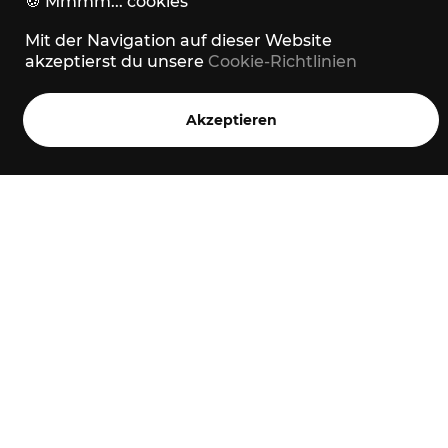
Strava
🍪
Mmmm... cookies
Mit der Navigation auf dieser Website
akzeptierst du unsere
Cookie-Richtlinien
Akzeptieren
Home
Stories
Trails
Menü