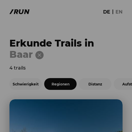
DE
EN
Erkunde Trails in
Baar
4 trails
Schwierigkeit
Regionen
Distanz
Aufst