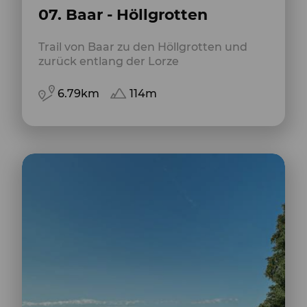
07. Baar - Höllgrotten
Trail von Baar zu den Höllgrotten und
zurück entlang der Lorze
6.79km
114m