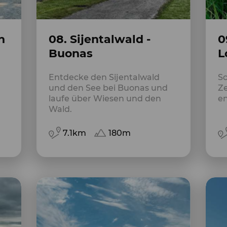
n
08. Sijentalwald -
0
Buonas
L
Entdecke den Sijentalwald
Sc
und den See bei Buonas und
Z
laufe über Wiesen und den
en
Wald.
7.1km
180m