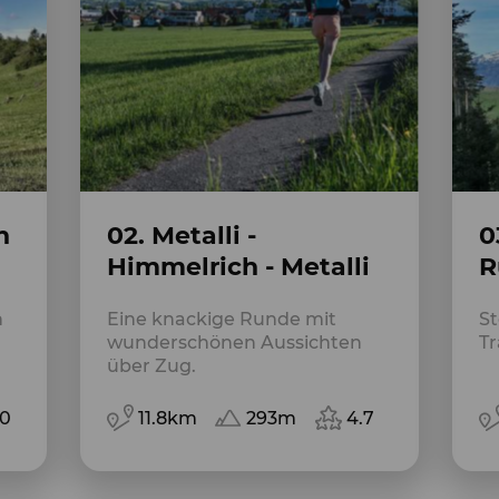
h
02. Metalli -
0
Himmelrich - Metalli
R
n
Eine knackige Runde mit
St
wunderschönen Aussichten
Tr
über Zug.
.0
11.8km
293m
4.7