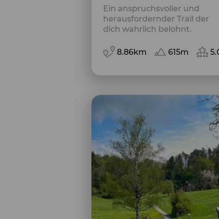
Ein anspruchsvoller und
herausfordernder Trail der
dich wahrlich belohnt.
8.86km
615m
5.