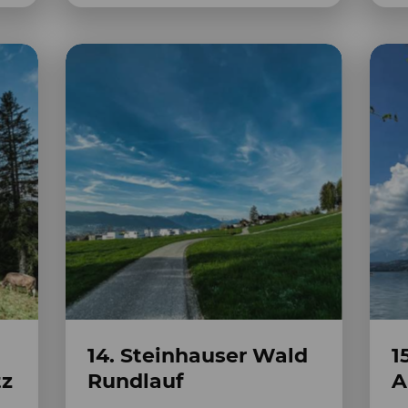
14. Steinhauser Wald
1
tz
Rundlauf
A