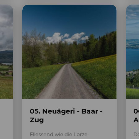
05. Neuägeri - Baar -
0
Zug
A
Fliessend wie die Lorze
Do