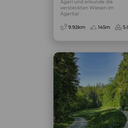
Ägeri und erkunde die
versteckten Wiesen im
Ägerital
9.92km
145m
5.