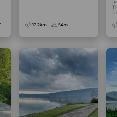
na
Tr
U
0
12.2km
54m