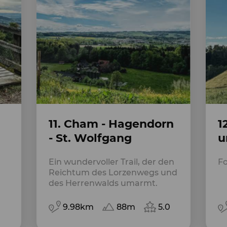
11. Cham - Hagendorn
1
- St. Wolfgang
u
Ein wundervoller Trail, der den
Fo
Reichtum des Lorzenwegs und
des Herrenwalds umarmt.
9.98km
88m
5.0