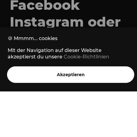
Facebook
Instagram
oder
Strava
🍪
Mmmm... cookies
Mit der Navigation auf dieser Website
akzeptierst du unsere
Cookie-Richtlinien
Akzeptieren
Home
Stories
Trails
Menü