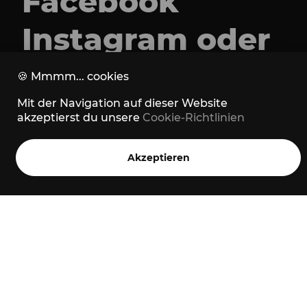
Facebook
Instagram
oder
Strava
🍪
Mmmm... cookies
Mit der Navigation auf dieser Website
akzeptierst du unsere
Cookie-Richtlinien
Akzeptieren
Home
Stories
Trails
Menü