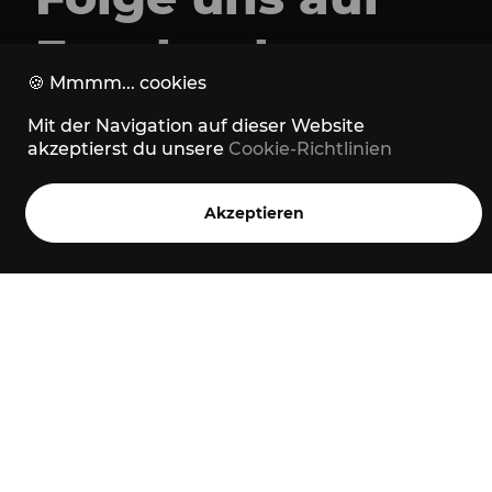
Facebook
🍪
Mmmm... cookies
Instagram
oder
Mit der Navigation auf dieser Website
akzeptierst du unsere
Cookie-Richtlinien
Strava
Akzeptieren
Über Marton